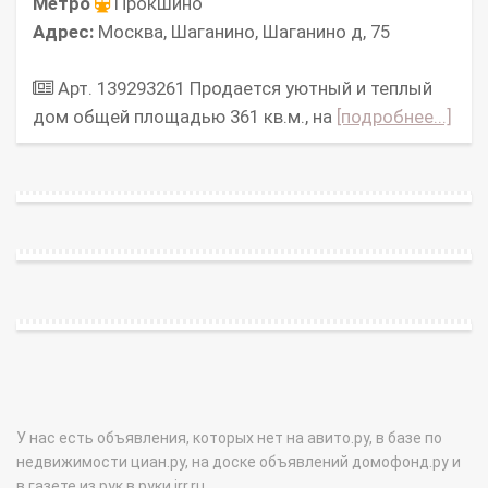
Метро
Прокшино
Адрес:
Москва, Шаганино, Шаганино д, 75
Арт. 139293261 Продается уютный и теплый
дом общей площадью 361 кв.м., на
[подробнее...]
У нас есть объявления, которых нет на авито.ру, в базе по
недвижимости циан.ру, на доске объявлений домофонд.ру и
в газете из рук в руки irr.ru