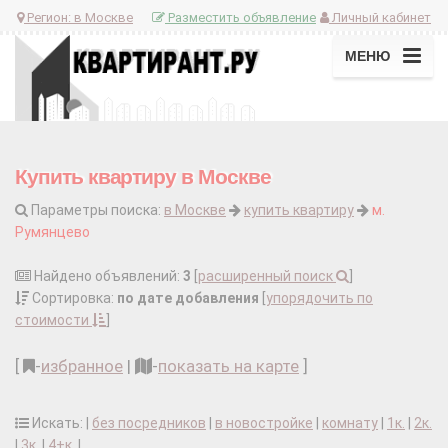
Регион:
в Москве
Разместить объявление
Личный кабинет
МЕНЮ
Купить квартиру в Москве
Параметры поиска:
в Москве
купить квартиру
м.
Румянцево
Найдено объявлений:
3
[
расширенный поиск
]
Сортировка:
по дате добавления
[
упорядочить по
стоимости
]
[
-
избранное
|
-
показать на карте
]
Искать: |
без посредников
|
в новостройке
|
комнату
|
1к.
|
2к.
|
3к.
|
4+к.
|