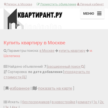
Регион:
в Москве
Разместить объявление
Личный кабинет
МЕНЮ
Купить квартиру в Москве
Параметры поиска:
в Москве
купить квартиру
м.
Шелепиха
Найдено объявлений:
7
[
расширенный поиск
]
Сортировка:
по дате добавления
[
упорядочить по
стоимости
]
[
-
избранное
|
-
показать на карте
]
Искать: |
без посредников
|
в новостройке
|
комнату
|
1к.
|
2к.
|
3к.
|
4+к.
|