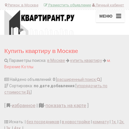
Регион:
в Москве
Разместить объявление
Личный кабинет
МЕНЮ
Купить квартиру в Москве
Параметры поиска:
в Москве
купить квартиру
м.
Верхние Котлы
Найдено объявлений:
0
[
расширенный поиск
]
Сортировка:
по дате добавления
[
упорядочить по
стоимости
]
[
-
избранное
|
-
показать на карте
]
Искать: |
без посредников
|
в новостройке
|
комнату
|
1к.
|
2к.
|
3к.
|
4+к.
|