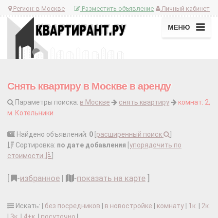
Регион:
в Москве
Разместить объявление
Личный кабинет
МЕНЮ
Снять квартиру в Москве в аренду
Параметры поиска:
в Москве
снять квартиру
комнат: 2,
м. Котельники
Найдено объявлений:
0
[
расширенный поиск
]
Сортировка:
по дате добавления
[
упорядочить по
стоимости
]
[
-
избранное
|
-
показать на карте
]
Искать: |
без посредников
|
в новостройке
|
комнату
|
1к.
|
2к.
|
3к.
|
4+к.
|
посуточно
|