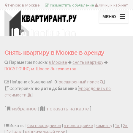
Регион:
в Москве
Разместить объявление
Личный кабинет
МЕНЮ
Снять квартиру в Москве в аренду
Параметры поиска:
в Москве
снять квартиру
ПОСУТОЧНО, м. Шоссе Энтузиастов
Найдено объявлений:
0
[
расширенный поиск
]
Сортировка:
по дате добавления
[
упорядочить по
стоимости
]
[
-
избранное
|
-
показать на карте
]
Искать: |
без посредников
|
в новостройке
|
комнату
|
1к.
|
2к.
|
3к.
|
4+к.
|
на длительный срок
|