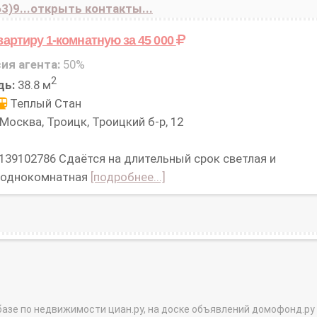
3)9...открыть контакты...
вартиру 1-комнатную
за 45 000
ия агента:
50%
2
дь:
38.8 м
Теплый Стан
Москва, Троицк, Троицкий б-р, 12
 139102786 Cдаётся на длительный срок светлая и
 однокомнатная
[подробнее...]
базе по недвижимости циан.ру, на доске объявлений домофонд.ру и в 