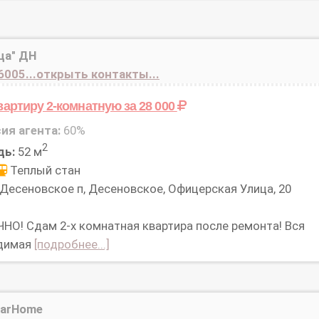
ца" ДН
6005...открыть контакты...
вартиру 2-комнатную
за 28 000
ия агента:
60%
2
дь:
52 м
Теплый стан
Десеновское п, Десеновское, Офицерская Улица, 20
НО! Сдам 2-х комнатная квартира после ремонта! Вся
димая
[подробнее...]
larHome