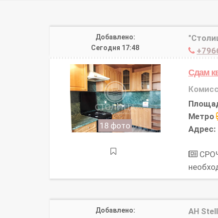
Добавлено:
"Столи
Сегодня 17:48
+796
Сдам к
Комисс
Площа
Метро
18 фото
Адрес:
СРОЧ
необхо
Добавлено:
АН Stel