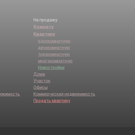
На продажу:
Комнату
Квартиру
однокомнатную
двухкомнатную
трехкомнатную
многокомнатную
Новостройки
Дома
Участок
Офисы
вижимость
Коммерческая недвижимость
Продать квартиру