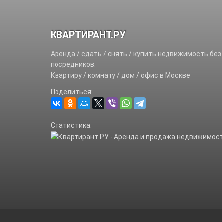
КВАРТИРАНТ.РУ
Аренда / сдать / снять / купить недвижимость без
посредников.
Квартиру / комнату / дом / офис в Москве
Поделиться:
Статистика: