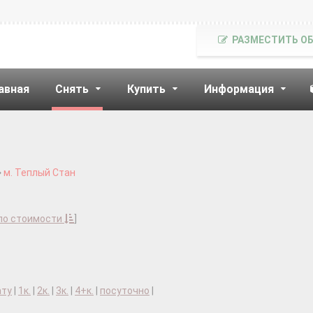
РАЗМЕСТИТЬ О
авная
Снять
Купить
Информация
м. Теплый Стан
по стоимости
]
ату
|
1к.
|
2к.
|
3к.
|
4+к.
|
посуточно
|