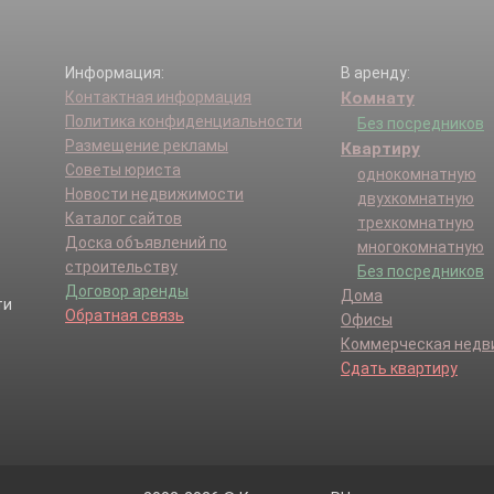
Информация:
В аренду:
Контактная информация
Комнату
Политика конфиденциальности
Без посредников
Размещение рекламы
Квартиру
Советы юриста
однокомнатную
Новости недвижимости
двухкомнатную
Каталог сайтов
трехкомнатную
Доска объявлений по
многокомнатную
строительству
Без посредников
Договор аренды
Дома
Обратная связь
Офисы
Коммерческая нед
Сдать квартиру