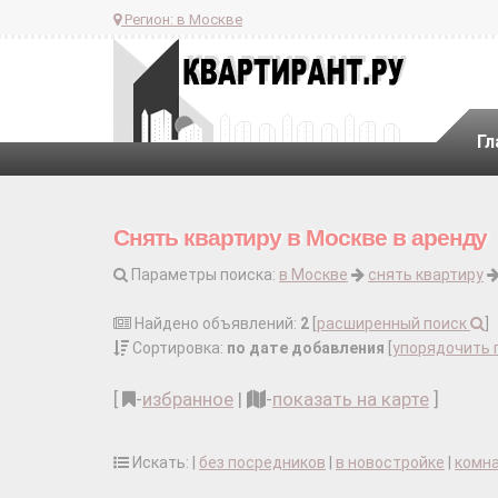
Регион:
в Москве
Гл
Снять квартиру в Москве в аренду
Параметры поиска:
в Москве
снять квартиру
Найдено объявлений:
2
[
расширенный поиск
]
Сортировка:
по дате добавления
[
упорядочить 
[
-
избранное
|
-
показать на карте
]
Искать: |
без посредников
|
в новостройке
|
комн