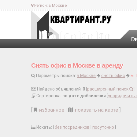
Регион:
в Москве
Гл
Снять офис в Москве в аренду
Параметры поиска:
в Москве
снять офис
м.
Найдено объявлений:
0
[
расширенный поиск
]
Сортировка:
по дате добавления
[
упорядочить 
[
-
избранное
|
-
показать на карте
]
Искать: |
без посредников
|
посуточно
|