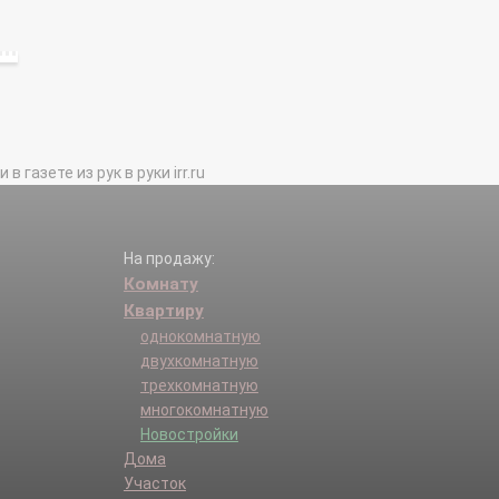
газете из рук в руки irr.ru
На продажу:
Комнату
Квартиру
однокомнатную
двухкомнатную
трехкомнатную
многокомнатную
Новостройки
Дома
Участок