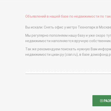
Объявлений в нашей базе по недвижимости по тако
Вы искали: Снять офис у метро Технопарк в Моск
Мы регулярно пополняем нашу базу и уже скоро ту
недвижимости наполняются вручную собственникам
Так же рекомендуем поискать нужную Вам информаци
недвижимости циан.ру (cian.ru), в базе домофонд.ру (
РАЗ