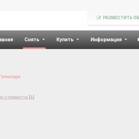
РАЗМЕСТИТЬ О
авная
Снять
Купить
Информация
 Технопарк
по стоимости
]