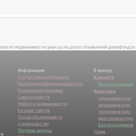
базе по недвижимости циан.ру, на доске объявлений домофонд.ру и в 
Информация:
В аренду:
Контактная информация
Комнату
Политика конфиденциальности
Без посредников
Размещение рекламы
Квартиру
Советы юриста
однокомнатную
Новости недвижимости
двухкомнатную
Каталог сайтов
трехкомнатную
Доска объявлений по
многокомнатную
строительству
Без посредников
Договор аренды
Дома