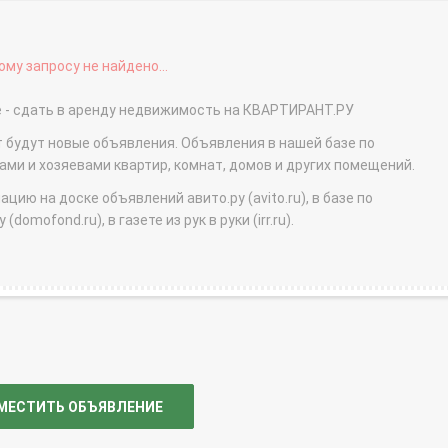
му запросу не найдено...
ве - сдать в аренду недвижимость на КВАРТИРАНТ.РУ
т будут новые объявления. Объявления в нашей базе по
и и хозяевами квартир, комнат, домов и других помещений.
ю на доске объявлений авито.ру (avito.ru), в базе по
domofond.ru), в газете из рук в руки (irr.ru).
МЕСТИТЬ ОБЪЯВЛЕНИЕ