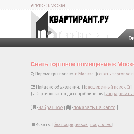
Регион:
в Москве
Гл
Снять торговое помещение в Москв
Параметры поиска:
в Москве
снять торговое 
Найдено объявлений:
1
[
расширенный поиск
]
Сортировка:
по дате добавления
[
упорядочить 
[
-
избранное
|
-
показать на карте
]
Искать: |
без посредников
|
посуточно
|