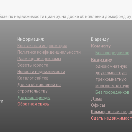
базе по недвижимости циан.ру, на доске объявлений домофонд.ру и в 
Информация:
В аренду:
Контактная информация
Комнату
Политика конфиденциальности
Без посредников
Размещение рекламы
Квартиру
Советы юриста
однокомнатную
Новости недвижимости
двухкомнатную
Каталог сайтов
трехкомнатную
Доска объявлений по
многокомнатную
строительству
Без посредников
Договор аренды
Дома
Обратная связь
Офисы
Коммерческая нед
Сдать недвижимост