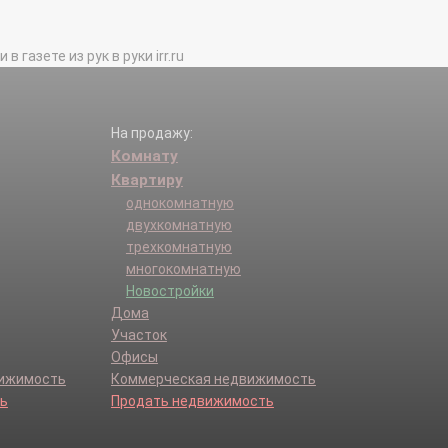
газете из рук в руки irr.ru
На продажу:
Комнату
Квартиру
однокомнатную
двухкомнатную
трехкомнатную
многокомнатную
Новостройки
Дома
Участок
Офисы
вижимость
Коммерческая недвижимость
ь
Продать недвижимость