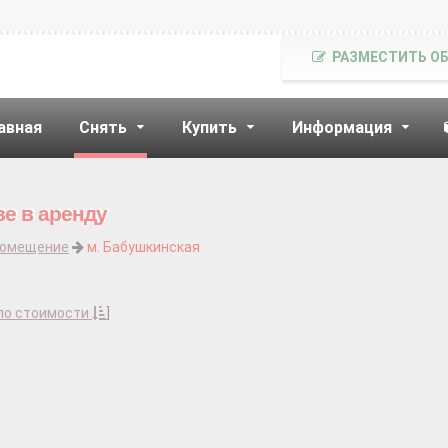
РАЗМЕСТИТЬ О
авная
Снять
Купить
Информация
е в аренду
помещение
м. Бабушкинская
по стоимости
]