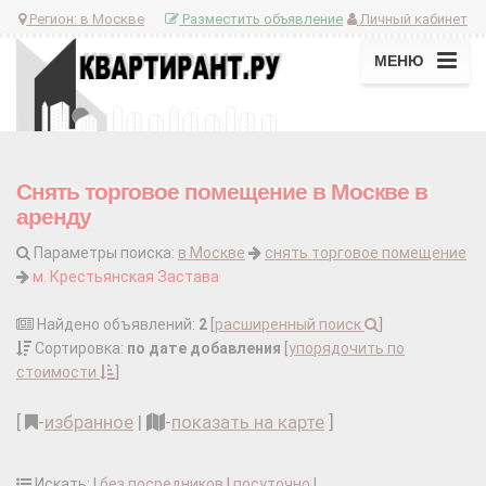
Регион:
в Москве
Разместить объявление
Личный кабинет
МЕНЮ
Снять торговое помещение в Москве в
аренду
Параметры поиска:
в Москве
снять торговое помещение
м. Крестьянская Застава
Найдено объявлений:
2
[
расширенный поиск
]
Сортировка:
по дате добавления
[
упорядочить по
стоимости
]
[
-
избранное
|
-
показать на карте
]
Искать: |
без посредников
|
посуточно
|