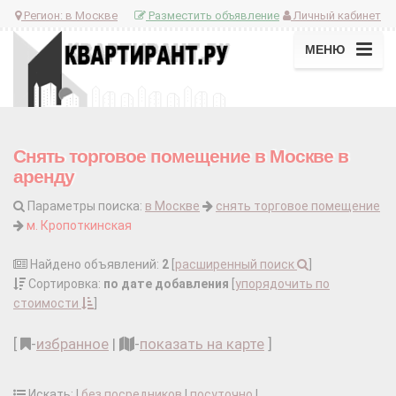
Регион:
в Москве
Разместить объявление
Личный кабинет
МЕНЮ
Снять торговое помещение в Москве в
аренду
Параметры поиска:
в Москве
снять торговое помещение
м. Кропоткинская
Найдено объявлений:
2
[
расширенный поиск
]
Сортировка:
по дате добавления
[
упорядочить по
стоимости
]
[
-
избранное
|
-
показать на карте
]
Искать: |
без посредников
|
посуточно
|