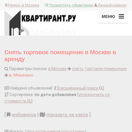
Регион:
в Москве
Разместить объявление
Личный кабинет
МЕНЮ
Снять торговое помещение в Москве в
аренду
Параметры поиска:
в Москве
снять торговое помещение
м. Мякинино
Найдено объявлений:
2
[
расширенный поиск
]
Сортировка:
по дате добавления
[
упорядочить по
стоимости
]
[
-
избранное
|
-
показать на карте
]
Искать: |
без посредников
|
посуточно
|