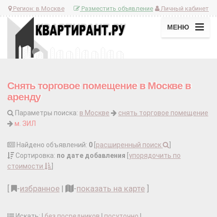
Регион:
в Москве
Разместить объявление
Личный кабинет
МЕНЮ
Снять торговое помещение в Москве в
аренду
Параметры поиска:
в Москве
снять торговое помещение
м. ЗИЛ
Найдено объявлений:
0
[
расширенный поиск
]
Сортировка:
по дате добавления
[
упорядочить по
стоимости
]
[
-
избранное
|
-
показать на карте
]
Искать: |
без посредников
|
посуточно
|