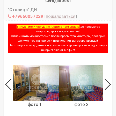
Сегодня 03:51
"Столица" ДН
+79660057229
|
пожаловаться
|
Внимание!
Никогда не платите предоплату
до просмотра
квартиры, даже по договорам!
Оплачивать можно только после просмотра квартиры, проверки
документов на жилье и подписания договора аренды!
Настоящие арендодатели и агенты никогда не просят предоплату и
не приглашают в офис!
фото 1
фото 2