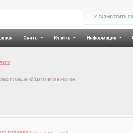
РАЗМЕСТИТЬ О
авная
Снять
Купить
Информация
2912
говых помещений/магазинов в Москве
33) 0193662
|
пожаловаться
|