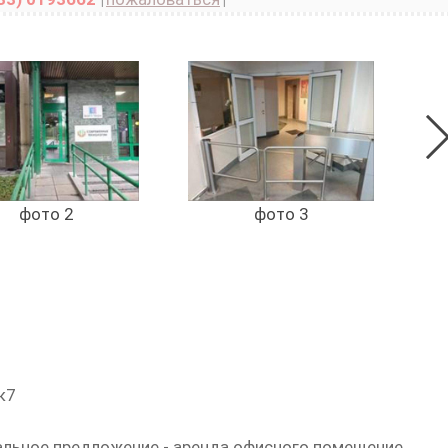
фото 2
фото 3
к7
льное предложение - аренда офисного помещение