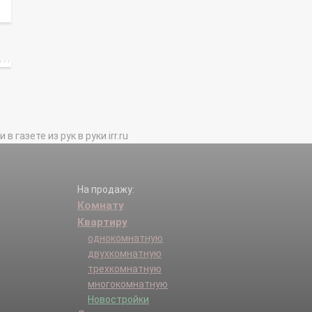
газете из рук в руки irr.ru
На продажу:
Комнату
Квартиру
однокомнатную
двухкомнатную
трехкомнатную
многокомнатную
Новостройки