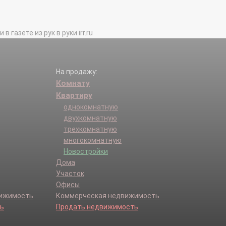
газете из рук в руки irr.ru
На продажу:
Комнату
Квартиру
однокомнатную
двухкомнатную
трехкомнатную
многокомнатную
Новостройки
Дома
Участок
Офисы
вижимость
Коммерческая недвижимость
ь
Продать недвижимость