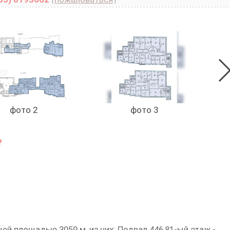
фото 2
фото 3
й площадью 3059 м, из них: Подвал 446,81-ый этаж -