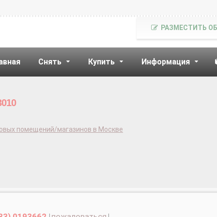
РАЗМЕСТИТЬ О
авная
Снять
Купить
Информация
3010
говых помещений/магазинов в Москве
33) 0193662
|
пожаловаться
|