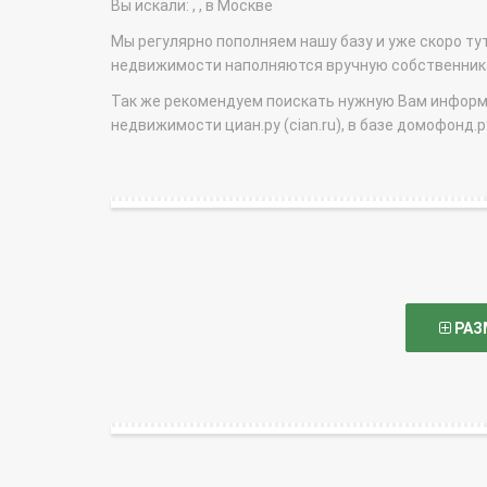
Вы искали: , , в Москве
Мы регулярно пополняем нашу базу и уже скоро ту
недвижимости наполняются вручную собственникам
Так же рекомендуем поискать нужную Вам информаци
недвижимости циан.ру (cian.ru), в базе домофонд.ру (
РАЗ