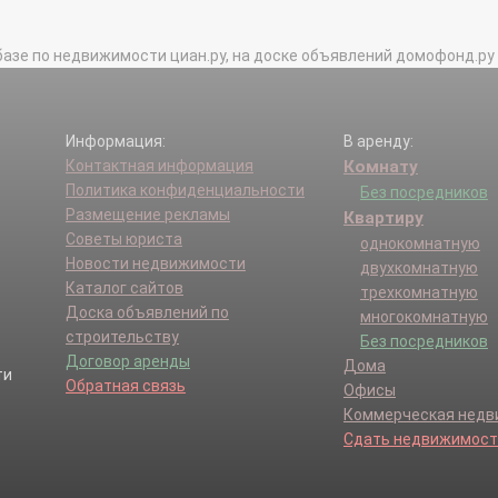
базе по недвижимости циан.ру, на доске объявлений домофонд.ру и в 
Информация:
В аренду:
Контактная информация
Комнату
Политика конфиденциальности
Без посредников
Размещение рекламы
Квартиру
Советы юриста
однокомнатную
Новости недвижимости
двухкомнатную
Каталог сайтов
трехкомнатную
Доска объявлений по
многокомнатную
строительству
Без посредников
Договор аренды
Дома
Обратная связь
Офисы
Коммерческая нед
Сдать недвижимост