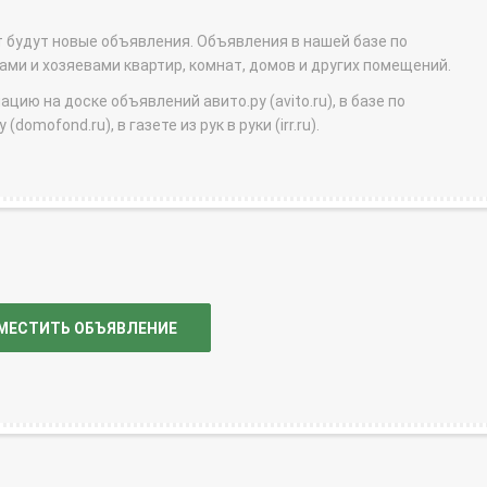
т будут новые объявления. Объявления в нашей базе по
и и хозяевами квартир, комнат, домов и других помещений.
ю на доске объявлений авито.ру (avito.ru), в базе по
domofond.ru), в газете из рук в руки (irr.ru).
МЕСТИТЬ ОБЪЯВЛЕНИЕ