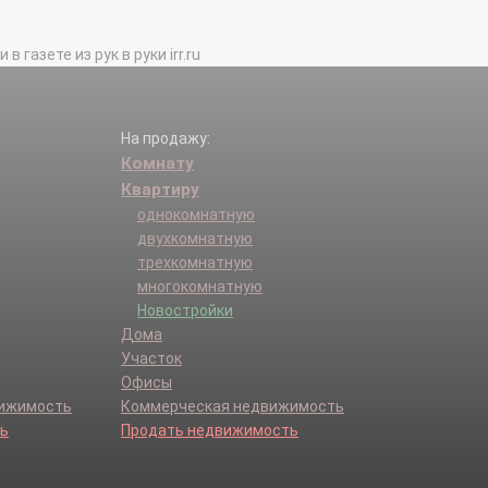
газете из рук в руки irr.ru
На продажу:
Комнату
Квартиру
однокомнатную
двухкомнатную
трехкомнатную
многокомнатную
Новостройки
Дома
Участок
Офисы
вижимость
Коммерческая недвижимость
ь
Продать недвижимость