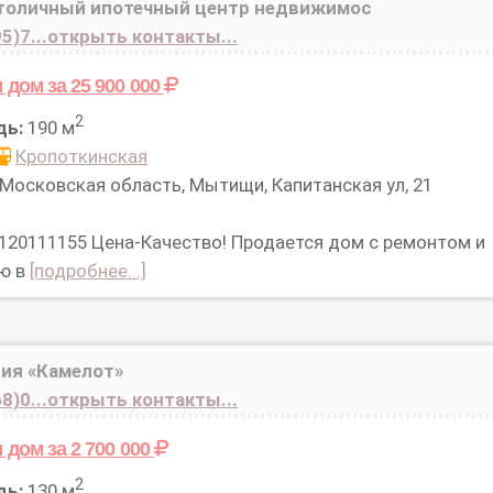
оличный ипотечный центр недвижимос
5)7...открыть контакты...
м дом
за 25 900 000
2
дь:
190 м
Кропоткинская
Московская область, Мытищи, Капитанская ул, 21
 120111155 Цена-Качество! Продается дом с ремонтом и
ю в
[подробнее...]
ия «Камелот»
8)0...открыть контакты...
м дом
за 2 700 000
2
дь:
130 м