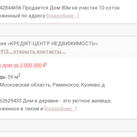
 42844656 Продается Дом 80м на участке 10 соток
оженный по адресу
[подробнее...]
ния «КРЕДИТ-ЦЕНТР НЕДВИЖИМОСТЬ»
9)3...открыть контакты...
м дом
за 3 500 000
2
дь:
59 м
Московская область, Раменское, Кузяево д
 62629433 Дом в деревне - это уютное жилище,
оженное в тихом и
[подробнее...]