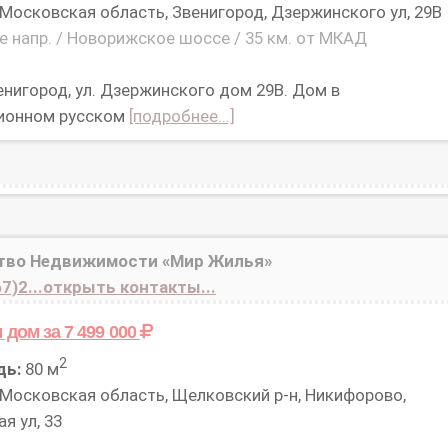
Московская область, Звенигород, Дзержинского ул, 29В
 напр. / Новорижское шоссе / 35 км. от МКАД
енигород, ул. Дзержинского дом 29В. Дом в
ионном русском
[подробнее...]
тво Недвижимости «Мир Жилья»
7)2...открыть контакты...
м дом
за 7 499 000
2
дь:
80 м
Московская область, Щелковский р-н, Никифорово,
я ул, 33