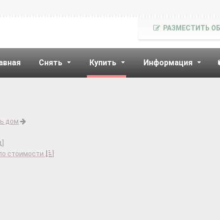
РАЗМЕСТИТЬ О
авная
Снять
Купить
Информация
ь дом
]
по стоимости
]