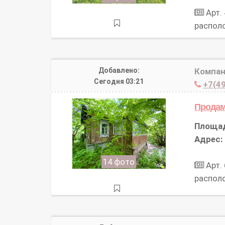
Арт.
распол
Добавлено:
Компа
Сегодня 03:21
+7(49
Прода
Площа
Адрес:
14 фото
Арт.
распол