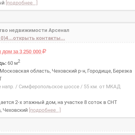
ый
[подробнее...]
тво недвижимости Арсенал
0)4...открыть контакты...
м дом
за 3 250 000
2
дь:
60 м
Московская область, Чеховский р-н, Городище, Березка
Т
 напр. / Симферопольское шоссе / 55 км. от МКАД
ается 2-х этажный дом, на участке 8 соток в СНТ
а, Чеховский
[подробнее...]