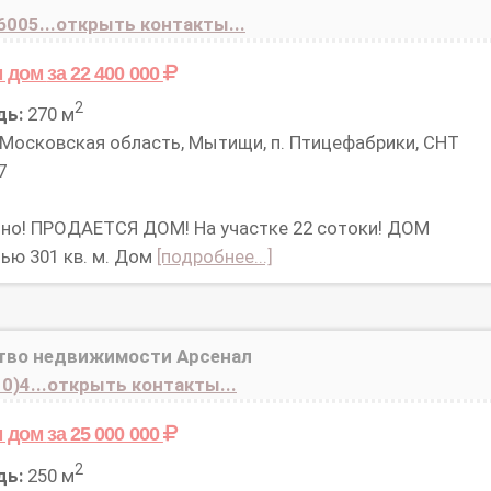
6005...открыть контакты...
м дом
за 22 400 000
2
дь:
270 м
Московская область, Мытищи, п. Птицефабрики, СНТ
7
но! ПРОДАЕТСЯ ДОМ! На участке 22 сотоки! ДОМ
ью 301 кв. м. Дом
[подробнее...]
тво недвижимости Арсенал
0)4...открыть контакты...
м дом
за 25 000 000
2
дь:
250 м