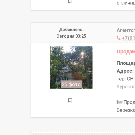
отличн
Добавлено:
Агентс
Сегодня 03:25
+7(91
Прода
Площа
Адрес:
тер. СН
25 фото
Курское
Прод
Березк