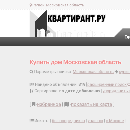
Регион:
Московская область
Гл
Купить дом Московская область
Параметры поиска:
Московская область
купит
Найдено объявлений:
819
[
расширенный поиск
Сортировка:
по дате добавления
[
упорядочить 
[
-
избранное
|
-
показать на карте
]
Искать: |
без посредников
|
участок
|
в Москве
|