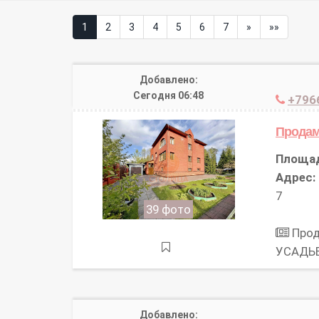
1
2
3
4
5
6
7
»
»»
Добавлено:
Сегодня 06:48
+796
Прода
Площа
Адрес:
7
39 фото
Прод
УСАДЬБ
Добавлено: