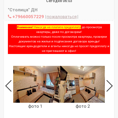
Сегодня 06:03
"Столица" ДН
+79660057229
|
пожаловаться
|
Внимание!
Никогда не платите предоплату
до просмотра
квартиры, даже по договорам!
Оплачивать можно только после просмотра квартиры, проверки
документов на жилье и подписания договора аренды!
Настоящие арендодатели и агенты никогда не просят предоплату и
не приглашают в офис!
фото 1
фото 2