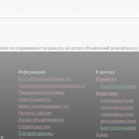
базе по недвижимости циан.ру, на доске объявлений домофонд.ру и в 
Информация:
В аренду:
Контактная информация
Комнату
Политика конфиденциальности
Без посредников
Размещение рекламы
Квартиру
Советы юриста
однокомнатную
Новости недвижимости
двухкомнатную
Каталог сайтов
трехкомнатную
Доска объявлений по
многокомнатную
строительству
Без посредников
Договор аренды
Дома