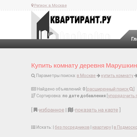
Регион:
в Москве
Гл
Купить комнату деревня Марушки
Параметры поиска:
в Москве
купить комнату
Найдено объявлений:
0
[
расширенный поиск
]
Сортировка:
по дате добавления
[
упорядочить 
[
-
избранное
|
-
показать на карте
]
Искать: |
без посредников
|
квартиру
|
в Подмоск