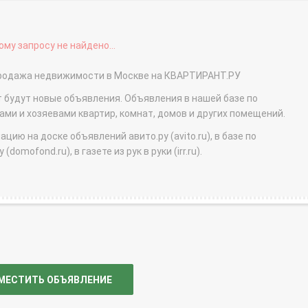
му запросу не найдено...
 продажа недвижимости в Москве на КВАРТИРАНТ.РУ
т будут новые объявления. Объявления в нашей базе по
и и хозяевами квартир, комнат, домов и других помещений.
ю на доске объявлений авито.ру (avito.ru), в базе по
domofond.ru), в газете из рук в руки (irr.ru).
МЕСТИТЬ ОБЪЯВЛЕНИЕ