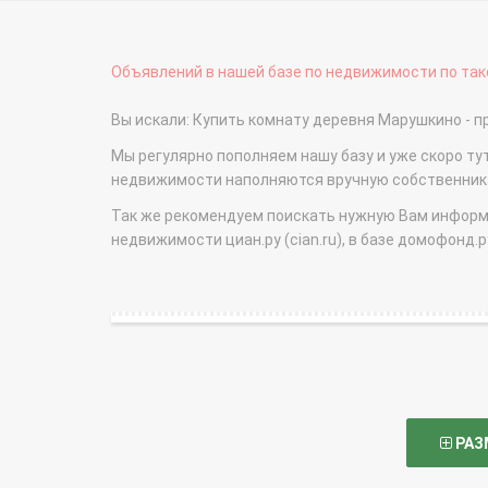
Объявлений в нашей базе по недвижимости по тако
Вы искали: Купить комнату деревня Марушкино -
Мы регулярно пополняем нашу базу и уже скоро ту
недвижимости наполняются вручную собственникам
Так же рекомендуем поискать нужную Вам информаци
недвижимости циан.ру (cian.ru), в базе домофонд.ру (
РАЗ