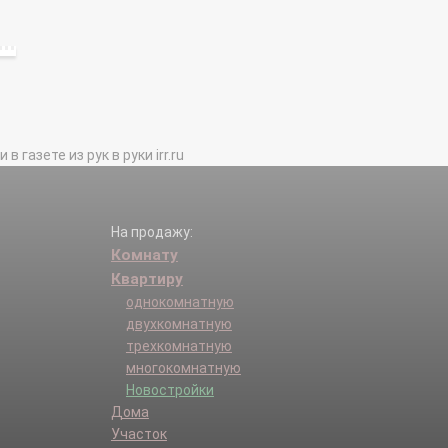
газете из рук в руки irr.ru
На продажу:
Комнату
Квартиру
однокомнатную
двухкомнатную
трехкомнатную
многокомнатную
Новостройки
Дома
Участок