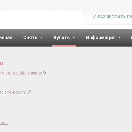
РАЗМЕСТИТЬ О
авная
Снять
Купить
Информация
но
деревня Марушкино
по стоимости
]
овье
|