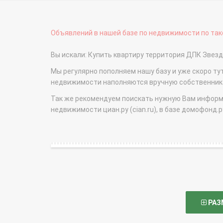
Объявлений в нашей базе по недвижимости по тако
Вы искали: Купить квартиру территория ДПК Звез
Мы регулярно пополняем нашу базу и уже скоро ту
недвижимости наполняются вручную собственникам
Так же рекомендуем поискать нужную Вам информаци
недвижимости циан.ру (cian.ru), в базе домофонд.ру (
РАЗ