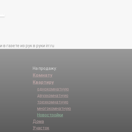
газете из рук в руки irr.ru
На продажу:
Комнату
Квартиру
однокомнатную
двухкомнатную
трехкомнатную
многокомнатную
Новостройки
Дома
Участок