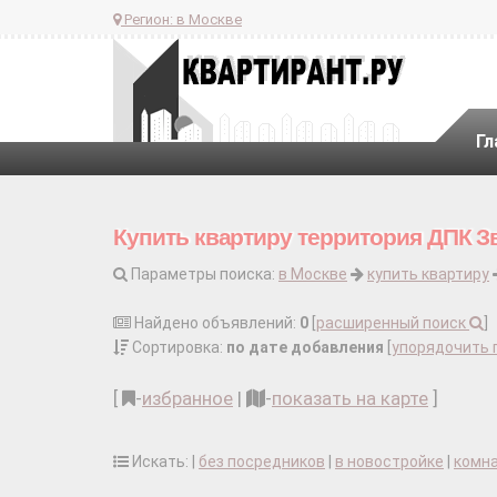
Регион:
в Москве
Гл
Купить квартиру территория ДПК З
Параметры поиска:
в Москве
купить квартиру
Найдено объявлений:
0
[
расширенный поиск
]
Сортировка:
по дате добавления
[
упорядочить 
[
-
избранное
|
-
показать на карте
]
Искать: |
без посредников
|
в новостройке
|
комн