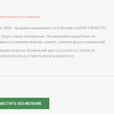
му запросу не найдено...
да-2000 - продажа недвижимости в Москве на КВАРТИРАНТ.РУ
т будут новые объявления. Объявления в нашей базе по
и и хозяевами квартир, комнат, домов и других помещений.
ю на доске объявлений авито.ру (avito.ru), в базе по
domofond.ru), в газете из рук в руки (irr.ru).
МЕСТИТЬ ОБЪЯВЛЕНИЕ