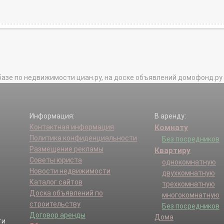
базе по недвижимости циан.ру, на доске объявлений домофонд.ру и в 
Информация:
В аренду:
Контактная информация
Комнату
Политика конфиденциальности
Без посредников
Размещение рекламы
Квартиру
Советы юриста
однокомнатную
Новости недвижимости
двухкомнатную
Каталог сайтов
трехкомнатную
Доска объявлений по
многокомнатную
строительству
Без посредников
Договор аренды
Дома