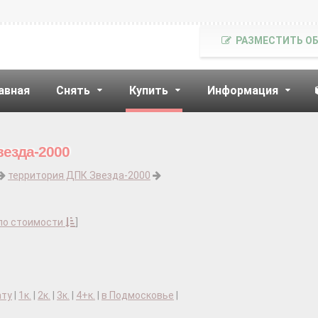
РАЗМЕСТИТЬ О
авная
Снять
Купить
Информация
везда-2000
территория ДПК Звезда-2000
по стоимости
]
ату
|
1к.
|
2к.
|
3к.
|
4+к.
|
в Подмосковье
|