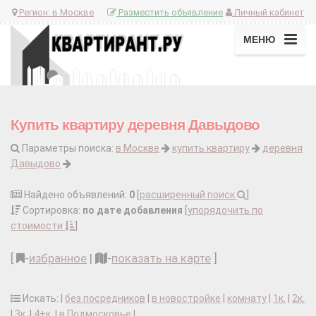
Регион:
в Москве
Разместить объявление
Личный кабинет
МЕНЮ
Купить квартиру деревня Давыдово
Параметры поиска:
в Москве
купить квартиру
деревня
Давыдово
Найдено объявлений:
0
[
расширенный поиск
]
Сортировка:
по дате добавления
[
упорядочить по
стоимости
]
[
-
избранное
|
-
показать на карте
]
Искать: |
без посредников
|
в новостройке
|
комнату
|
1к.
|
2к.
|
3к.
|
4+к.
|
в Подмосковье
|