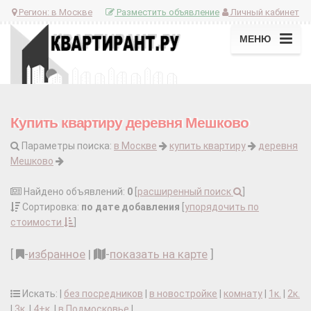
Регион:
в Москве
Разместить объявление
Личный кабинет
МЕНЮ
Купить квартиру деревня Мешково
Параметры поиска:
в Москве
купить квартиру
деревня
Мешково
Найдено объявлений:
0
[
расширенный поиск
]
Сортировка:
по дате добавления
[
упорядочить по
стоимости
]
[
-
избранное
|
-
показать на карте
]
Искать: |
без посредников
|
в новостройке
|
комнату
|
1к.
|
2к.
|
3к.
|
4+к.
|
в Подмосковье
|