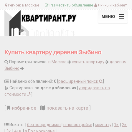
Регион:
в Москве
Разместить объявление
Личный кабинет
МЕНЮ
Купить квартиру деревня Зыбино
Параметры поиска:
в Москве
купить квартиру
деревня
Зыбино
Найдено объявлений:
0
[
расширенный поиск
]
Сортировка:
по дате добавления
[
упорядочить по
стоимости
]
[
-
избранное
|
-
показать на карте
]
Искать: |
без посредников
|
в новостройке
|
комнату
|
1к.
|
2к.
|
3к.
|
4+к.
|
в Подмосковье
|