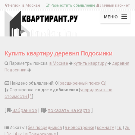
Регион:
в Москве
Разместить объявление
Личный кабинет
МЕНЮ
Купить квартиру деревня Подосинки
Параметры поиска:
в Москве
купить квартиру
деревня
Подосинки
Найдено объявлений:
0
[
расширенный поиск
]
Сортировка:
по дате добавления
[
упорядочить по
стоимости
]
[
-
избранное
|
-
показать на карте
]
Искать: |
без посредников
|
в новостройке
|
комнату
|
1к.
|
2к.
|
3к.
|
4+к.
|
в Подмосковье
|