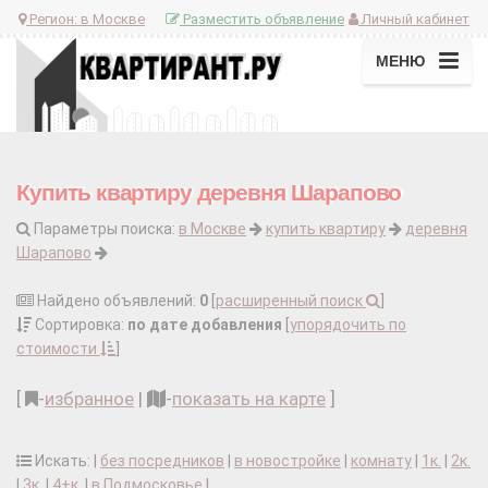
Регион:
в Москве
Разместить объявление
Личный кабинет
МЕНЮ
Купить квартиру деревня Шарапово
Параметры поиска:
в Москве
купить квартиру
деревня
Шарапово
Найдено объявлений:
0
[
расширенный поиск
]
Сортировка:
по дате добавления
[
упорядочить по
стоимости
]
[
-
избранное
|
-
показать на карте
]
Искать: |
без посредников
|
в новостройке
|
комнату
|
1к.
|
2к.
|
3к.
|
4+к.
|
в Подмосковье
|