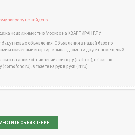
му запросу не найдено...
родажа недвижимости в Москве на КВАРТИРАНТ.РУ
т будут новые объявления. Объявления в нашей базе по
и и хозяевами квартир, комнат, домов и других помещений.
ю на доске объявлений авито.ру (avito.ru), в базе по
domofond.ru), в газете из рук в руки (irr.ru).
МЕСТИТЬ ОБЪЯВЛЕНИЕ