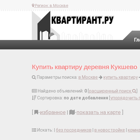
Регион:
в Москве
Гл
Купить квартиру деревня Кукшево
Параметры поиска:
в Москве
купить квартиру
Найдено объявлений:
0
[
расширенный поиск
]
Сортировка:
по дате добавления
[
упорядочить 
[
-
избранное
|
-
показать на карте
]
Искать: |
без посредников
|
в новостройке
|
комн