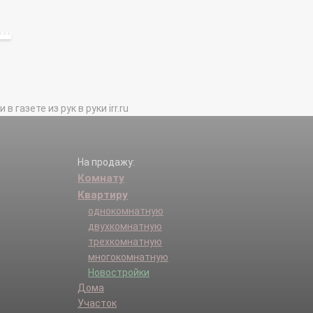
газете из рук в руки irr.ru
На продажу:
Комнату
Квартиру
однокомнатную
двухкомнатную
трехкомнатную
многокомнатную
Новостройки
Дома
Участок