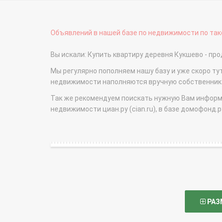
Объявлений в нашей базе по недвижимости по тако
Вы искали: Купить квартиру деревня Кукшево - п
Мы регулярно пополняем нашу базу и уже скоро ту
недвижимости наполняются вручную собственникам
Так же рекомендуем поискать нужную Вам информаци
недвижимости циан.ру (cian.ru), в базе домофонд.ру (
РАЗ