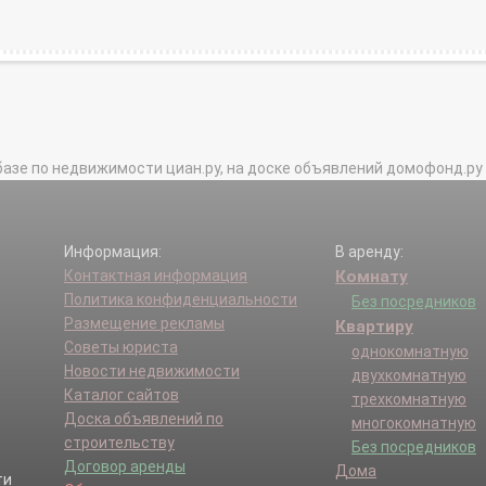
базе по недвижимости циан.ру, на доске объявлений домофонд.ру и в 
Информация:
В аренду:
Контактная информация
Комнату
Политика конфиденциальности
Без посредников
Размещение рекламы
Квартиру
Советы юриста
однокомнатную
Новости недвижимости
двухкомнатную
Каталог сайтов
трехкомнатную
Доска объявлений по
многокомнатную
строительству
Без посредников
Договор аренды
Дома