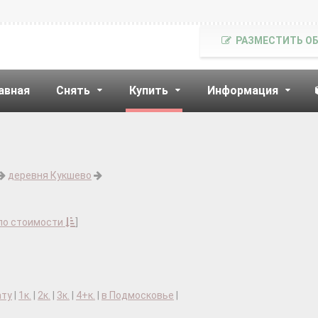
РАЗМЕСТИТЬ О
авная
Снять
Купить
Информация
деревня Кукшево
по стоимости
]
ату
|
1к.
|
2к.
|
3к.
|
4+к.
|
в Подмосковье
|