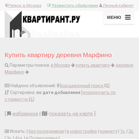
Регион:
в Москве
Разместить объявление
Личный кабинет
МЕНЮ
Купить квартиру деревня Марфино
Параметры поиска:
в Москве
купить квартиру
деревня
Марфино
Найдено объявлений:
0
[
расширенный поиск
]
Сортировка:
по дате добавления
[
упорядочить по
стоимости
]
[
-
избранное
|
-
показать на карте
]
Искать: |
без посредников
|
в новостройке
|
комнату
|
1к.
|
2к.
|
3к.
|
4+к.
|
в Подмосковье
|