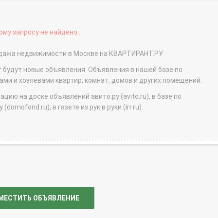
му запросу не найдено...
родажа недвижимости в Москве на КВАРТИРАНТ.РУ
т будут новые объявления. Объявления в нашей базе по
и и хозяевами квартир, комнат, домов и других помещений.
ю на доске объявлений авито.ру (avito.ru), в базе по
domofond.ru), в газете из рук в руки (irr.ru).
МЕСТИТЬ ОБЪЯВЛЕНИЕ