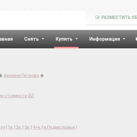
РАЗМЕСТИТЬ О
авная
Снять
Купить
Информация
деревня Петрово
по стоимости
]
ату
|
1к.
|
2к.
|
3к.
|
4+к.
|
в Подмосковье
|