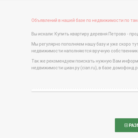
Объявлений в нашей базе по недвижимости по тако
Вы искали: Купить квартиру деревня Петрово - п
Мы регулярно пополняем нашу базу и уже скоро ту
недвижимости наполняются вручную собственникам
Так же рекомендуем поискать нужную Вам информаци
недвижимости циан.ру (cian.ru), в базе домофонд.ру (
РАЗ