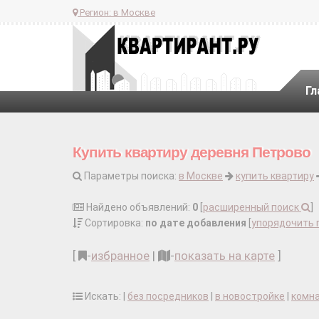
Регион:
в Москве
Гл
Купить квартиру деревня Петрово
Параметры поиска:
в Москве
купить квартиру
Найдено объявлений:
0
[
расширенный поиск
]
Сортировка:
по дате добавления
[
упорядочить 
[
-
избранное
|
-
показать на карте
]
Искать: |
без посредников
|
в новостройке
|
комн