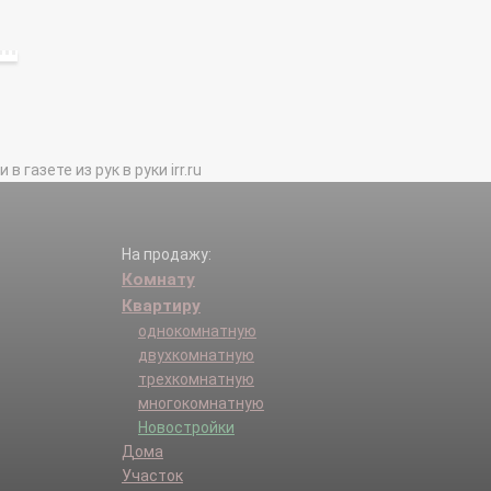
газете из рук в руки irr.ru
На продажу:
Комнату
Квартиру
однокомнатную
двухкомнатную
трехкомнатную
многокомнатную
Новостройки
Дома
Участок