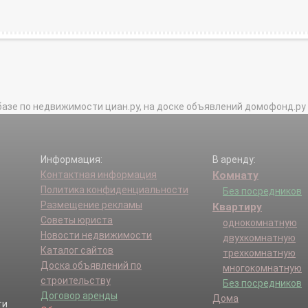
базе по недвижимости циан.ру, на доске объявлений домофонд.ру и в 
Информация:
В аренду:
Контактная информация
Комнату
Политика конфиденциальности
Без посредников
Размещение рекламы
Квартиру
Советы юриста
однокомнатную
Новости недвижимости
двухкомнатную
Каталог сайтов
трехкомнатную
Доска объявлений по
многокомнатную
строительству
Без посредников
Договор аренды
Дома