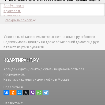
Алабушево п.
Крюково п.
Кутузово д.
Раскрыть список
Малино п.
Назарьево п.
Рожки п.
У нас есть объявления, которых нет на авито.ру, в базе по
недвижимости циан.ру, на доске объявлений домофонд.ру и
в газете из рук в руки irr.ru
КВАРТИРАНТ.РУ
Аренда / сдать / снять / купить недвижимость без
посредников.
Квартиру / комнату / дом / офис в Москве
Поделиться:
Статистика: