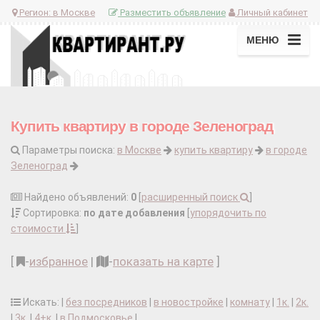
Регион:
в Москве
Разместить объявление
Личный кабинет
МЕНЮ
Купить квартиру в городе Зеленоград
Параметры поиска:
в Москве
купить квартиру
в городе
Зеленоград
Найдено объявлений:
0
[
расширенный поиск
]
Сортировка:
по дате добавления
[
упорядочить по
стоимости
]
[
-
избранное
|
-
показать на карте
]
Искать: |
без посредников
|
в новостройке
|
комнату
|
1к.
|
2к.
|
3к.
|
4+к.
|
в Подмосковье
|