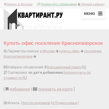
Регион:
в Москве
Разместить объявление
Личный кабинет
МЕНЮ
Купить офис поселение Краснопахорское
Параметры поиска:
в Москве
купить офис
поселение
Краснопахорское
Найдено объявлений:
0
[
расширенный поиск
]
Сортировка:
по дате добавления
[
упорядочить по
стоимости
]
[
-
избранное
|
-
показать на карте
]
Искать: |
без посредников
|
в Подмосковье
|