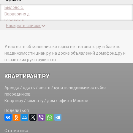
Былово с.
Варварино д.
Городок д.
Раскрыть список
Колотилово д.
КП Цветочный тер.
Красная Луговая д.
Красная Пахра с.
У нас есть объявления, которых нет на авито.ру, в базе по
Красная Пахра д.
недвижимости циан.ру, на доске объявлений домофонд.ру и
Красное с.
в газете из рук в руки irr.ru
Красное п.
Малыгино д.
КВАРТИРАНТ.РУ
Подосинки д.
Подсобного х-ва Минзаг п.
Аренда / сдать / снять / купить недвижимость без
Поляны д.
посредников.
Раево д.
Квартиру / комнату / дом / офис в Москве
Романцево (Краснопахорское с/п) д.
Поделиться:
Софьино д.
Страдань д.
Чириково (Краснопахорское с/п) д.
Статистика:
Шарапово д.