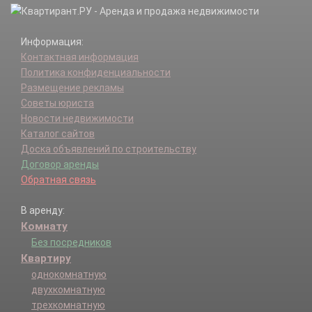
Первомайское п.
Поповка д.
Информация:
Птичное п.
Контактная информация
Пучково д.
Политика конфиденциальности
Пятовское д.
Размещение рекламы
Ремзавод п.
Советы юриста
Рогозинино д.
Новости недвижимости
Рогозино д.
Каталог сайтов
Рожново д.
Доска объявлений по строительству
сдт Отдых дп.
Договор аренды
Уварово д.
Обратная связь
Фоминское д.
Хатминки д.
В аренду:
Ширяево д.
Комнату
Без посредников
Квартиру
однокомнатную
двухкомнатную
трехкомнатную