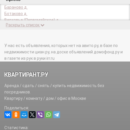
Бараново д.
Ботаково д.
Верховье (Первомайское) д.
Раскрыть список
Горчаково д.
Губцево д.
Елизарово д.
Жуковка д.
У нас есть объявления, которых нет на авито.ру, в базе по
Заречный п.
недвижимости циан.ру, на доске объявлений домофонд.ру и
Ивановское д.
в газете из рук в руки irr.ru
Ильичевка х.
Каменка д.
КВАРТИРАНТ.РУ
Клоково д.
Конюшково д.
Аренда / сдать / снять / купить недвижимость без
Кривошеино д.
посредников.
Кукшево д.
Квартиру / комнату / дом / офис в Москве
Малинки х.
Поделиться:
Марфино д.
Милюково д.
Настасьино д.
Статистика:
НИАТ и Верховный суд п.