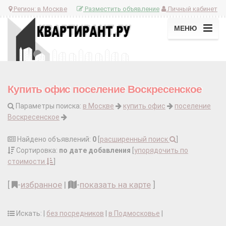
Регион:
в Москве
Разместить объявление
Личный кабинет
МЕНЮ
Купить офис поселение Воскресенское
Параметры поиска:
в Москве
купить офис
поселение
Воскресенское
Найдено объявлений:
0
[
расширенный поиск
]
Сортировка:
по дате добавления
[
упорядочить по
стоимости
]
[
-
избранное
|
-
показать на карте
]
Искать: |
без посредников
|
в Подмосковье
|