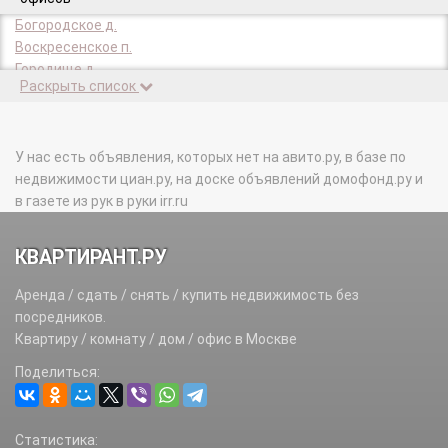
Богородское д.
Воскресенское п.
Городище д.
Раскрыть список
Губкино д.
д/о Воскресенское п.
Каменка д.
Каракашево д.
У нас есть объявления, которых нет на авито.ру, в базе по
Князево д.
недвижимости циан.ру, на доске объявлений домофонд.ру и
Лаптево д.
в газете из рук в руки irr.ru
Милорадово д.
Никольское д.
КВАРТИРАНТ.РУ
подсобного хозяйства Воскресенское п.
Расторопово д.
Аренда / сдать / снять / купить недвижимость без
Язово д.
посредников.
Ямонтово д.
Квартиру / комнату / дом / офис в Москве
Поделиться:
Статистика: