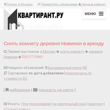
Регион:
в Москве
Разместить объявление
Личный кабинет
МЕНЮ
Снять комнату деревня Новинки в аренду
Параметры поиска:
в Москве
снять комнату
деревня
Новинки
ПОСУТОЧНО
Найдено объявлений:
0
[
расширенный поиск
]
Сортировка:
по дате добавления
[
упорядочить по
стоимости
]
[
-
избранное
|
-
показать на карте
]
Искать: |
без посредников
|
на длительный срок
|
квартиру
|
в Подмосковье
|