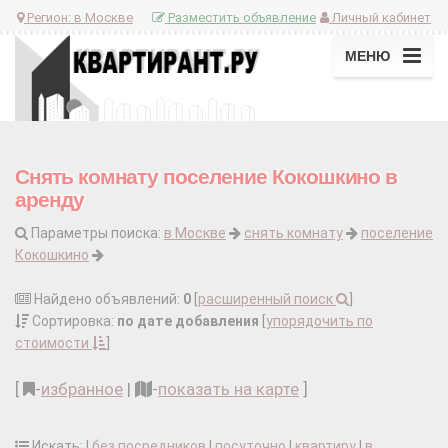
Регион:
в Москве
Разместить объявление
Личный кабинет
МЕНЮ
Снять комнату поселение Кокошкино в
аренду
Параметры поиска:
в Москве
снять комнату
поселение
Кокошкино
Найдено объявлений:
0
[
расширенный поиск
]
Сортировка:
по дате добавления
[
упорядочить по
стоимости
]
[
-
избранное
|
-
показать на карте
]
Искать: |
без посредников
|
посуточно
|
квартиру
|
в