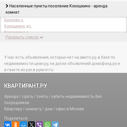
Населенные пункты поселение Кокошкино - аренда
комнат
Брехово х.
Кокошкино дп.
Кокошкино д.
Раскрыть список
Назарьевское лесн-во п.
Новобрехово х.
Санино х.
Санино д.
У нас есть объявления, которых нет на авито.ру, в базе по
Станция Бекасово п.
недвижимости циан.ру, на доске объявлений домофонд.ру и
в газете из рук в руки irr.ru
КВАРТИРАНТ.РУ
Аренда / сдать / снять / купить недвижимость без
посредников.
Квартиру / комнату / дом / офис в Москве
Поделиться: