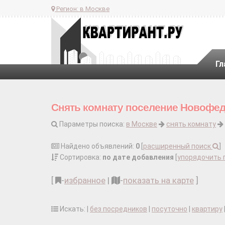
Регион:
в Москве
Гл
Снять комнату поселение Новофед
Параметры поиска:
в Москве
снять комнату
Найдено объявлений:
0
[
расширенный поиск
]
Сортировка:
по дате добавления
[
упорядочить 
[
-
избранное
|
-
показать на карте
]
Искать: |
без посредников
|
посуточно
|
квартиру