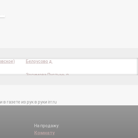
овское)
Белоусово д.
Зосимова Пустынь п.
Кузнецово д.
Метрополитена (Детский городок) п.
Рассудово п.
газете из рук в руки irr.ru
Талызина х.
Хутора Гуляевы х.
На продажу:
Комнату