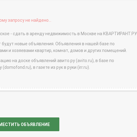
му запросу не найдено...
ское - сдать в аренду недвижимость в Москве на КВАРТИРАНТ.РУ
т будут новые объявления. Объявления в нашей базе по
и и хозяевами квартир, комнат, домов и других помещений.
ю на доске объявлений авито.ру (avito.ru), в базе по
domofond.ru), в газете из рук в руки (irr.ru).
МЕСТИТЬ ОБЪЯВЛЕНИЕ