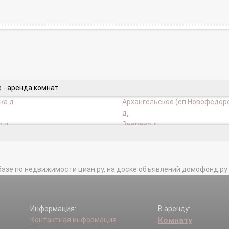
 - аренда комнат
а д.
Архангельское (сп Новофедор
д.
 д.
Зверево д.
нка п.
Круги п.
д.
Малеевка д.
 д.
Пахорка д.
базе по недвижимости циан.ру, на доске объявлений домофонд.ру и в 
вское лесн-во п.
Руднево д.
ское д.
Хмырово д.
ское д.
Информация:
В аренду:
Контактная информация
Комнату