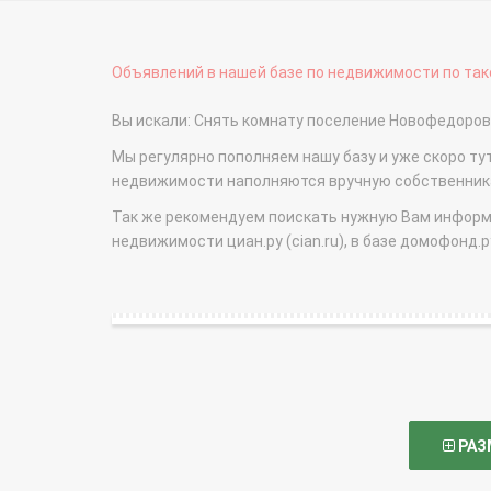
Объявлений в нашей базе по недвижимости по тако
Вы искали: Снять комнату поселение Новофедоров
Мы регулярно пополняем нашу базу и уже скоро ту
недвижимости наполняются вручную собственникам
Так же рекомендуем поискать нужную Вам информаци
недвижимости циан.ру (cian.ru), в базе домофонд.ру (
РАЗ