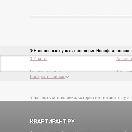
Населенные пункты поселение Новофедоровское
191 кв-л.
Алымовк
Голохвастово д.
Долгино
Раскрыть список
Игнатово д.
Капусти
Кузнецовский п.
Лукино 
Новиково д.
Ожигово
Рассудово д.
У нас есть объявления, которых нет на авито.ру, в 
Рассудо
Тимуровец ДГ п.
Федоров
Юрьево д.
Яковлев
КВАРТИРАНТ.РУ