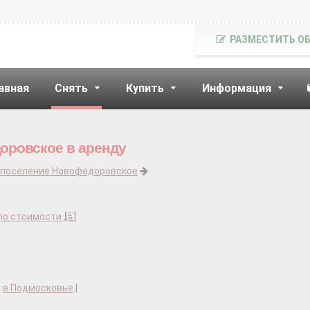
РАЗМЕСТИТЬ О
авная
Снять
Купить
Информация
оровское в аренду
поселение Новофедоровское
по стоимости
]
|
в Подмосковье
|