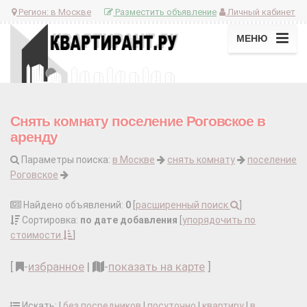
Регион:
в Москве
Разместить объявление
Личный кабинет
МЕНЮ
Снять комнату поселение Роговское в
аренду
Параметры поиска:
в Москве
снять комнату
поселение
Роговское
Найдено объявлений:
0
[
расширенный поиск
]
Сортировка:
по дате добавления
[
упорядочить по
стоимости
]
[
-
избранное
|
-
показать на карте
]
Искать: |
без посредников
|
посуточно
|
квартиру
|
в