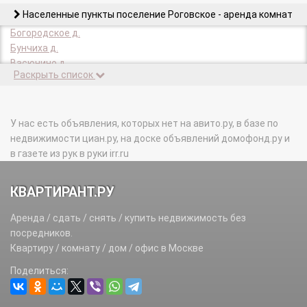
Населенные пункты поселение Роговское - аренда комнат
Богородское д.
Бунчиха д.
Васюнино д.
Раскрыть список
Горнево д.
Дмитровка д.
Ильино д.
Каменка д.
У нас есть объявления, которых нет на авито.ру, в базе по
Кленовка д.
недвижимости циан.ру, на доске объявлений домофонд.ру и
Климовка д.
в газете из рук в руки irr.ru
Кресты д.
Круча д.
КВАРТИРАНТ.РУ
Кузовлево д.
Лопатино д.
Аренда / сдать / снять / купить недвижимость без
Лыковка д.
посредников.
Петрово д.
Квартиру / комнату / дом / офис в Москве
Рогово п.
Поделиться:
Рождественно д.
Спас-Купля д.
Тетеринки д.