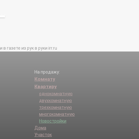
газете из рук в руки irr.ru
На продажу:
Комнату
Квартиру
однокомнатную
двухкомнатную
трехкомнатную
многокомнатную
Новостройки
Дома
Участок