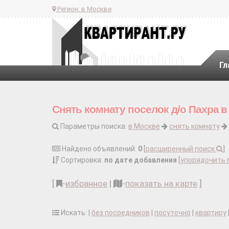
Регион:
в Москве
Гл
Снять комнату поселок д/о Пахра в
Параметры поиска:
в Москве
снять комнату
Найдено объявлений:
0
[
расширенный поиск
]
Сортировка:
по дате добавления
[
упорядочить 
[
-
избранное
|
-
показать на карте
]
Искать: |
без посредников
|
посуточно
|
квартиру