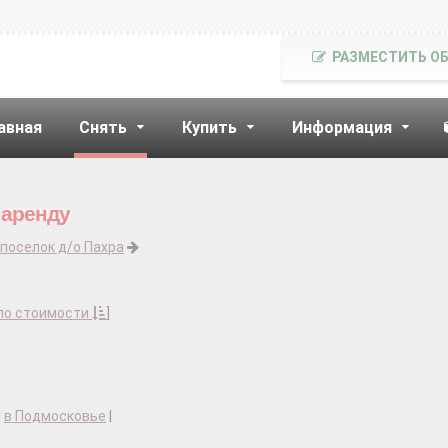
РАЗМЕСТИТЬ О
авная
Снять
Купить
Информация
 аренду
поселок д/о Пахра
по стоимости
]
|
в Подмосковье
|