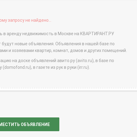
му запросу не найдено...
ать в аренду недвижимость в Москве на КВАРТИРАНТ.РУ
т будут новые объявления. Объявления в нашей базе по
и и хозяевами квартир, комнат, домов и других помещений.
ю на доске объявлений авито.ру (avito.ru), в базе по
domofond.ru), в газете из рук в руки (irr.ru).
МЕСТИТЬ ОБЪЯВЛЕНИЕ