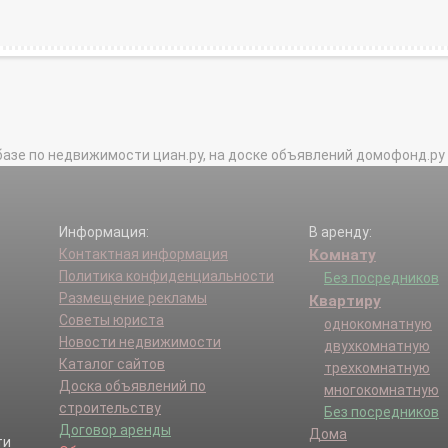
базе по недвижимости циан.ру, на доске объявлений домофонд.ру и в 
Информация:
В аренду:
Контактная информация
Комнату
Политика конфиденциальности
Без посредников
Размещение рекламы
Квартиру
Советы юриста
однокомнатную
Новости недвижимости
двухкомнатную
Каталог сайтов
трехкомнатную
Доска объявлений по
многокомнатную
строительству
Без посредников
Договор аренды
Дома