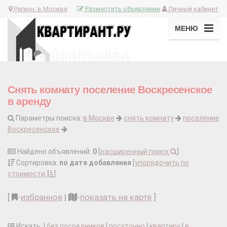
Регион:
в Москве
Разместить объявление
Личный кабинет
МЕНЮ
Снять комнату поселение Воскресенское
в аренду
Параметры поиска:
в Москве
снять комнату
поселение
Воскресенское
Найдено объявлений:
0
[
расширенный поиск
]
Сортировка:
по дате добавления
[
упорядочить по
стоимости
]
[
-
избранное
|
-
показать на карте
]
Искать: |
без посредников
|
посуточно
|
квартиру
|
в