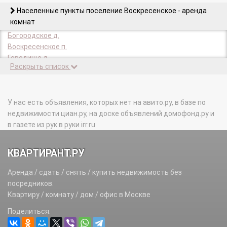
Населенные пункты поселение Воскресенское - аренда
комнат
Богородское д.
Воскресенское п.
Городище д.
Раскрыть список
Губкино д.
д/о Воскресенское п.
Каменка д.
Каракашево д.
У нас есть объявления, которых нет на авито.ру, в базе по
Князево д.
недвижимости циан.ру, на доске объявлений домофонд.ру и
Лаптево д.
в газете из рук в руки irr.ru
Милорадово д.
Никольское д.
КВАРТИРАНТ.РУ
подсобного хозяйства Воскресенское п.
Расторопово д.
Аренда / сдать / снять / купить недвижимость без
Язово д.
посредников.
Ямонтово д.
Квартиру / комнату / дом / офис в Москве
Поделиться: