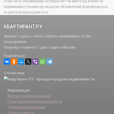
У нас есть объявления, которых нет на авито.ру, в базе по
недвижимости циан.ру, на доске объявлений домофонд.ру и
в газете из рук в руки irr.ru
КВАРТИРАНТ.РУ
Аренда / сдать / снять / купить недвижимость без
посредников.
Квартиру / комнату / дом / офис в Москве
Поделиться:
Статистика:
Информация:
Контактная информация
Политика конфиденциальности
Размещение рекламы
Советы юриста