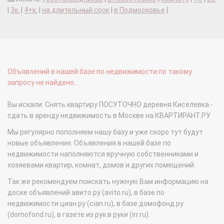
|
3к.
|
4+к.
|
на длительный срок
|
в Подмосковье
|
Объявлений в нашей базе по недвижимости по такому
запросу не найдено...
Вы искали: Снять квартиру ПОСУТОЧНО деревня Киселевка -
сдать в аренду недвижимость в Москве на КВАРТИРАНТ.РУ
Мы регулярно пополняем нашу базу и уже скоро тут будут
новые объявления. Объявления в нашей базе по
недвижимости наполняются вручную собственниками и
хозяевами квартир, комнат, домов и других помещений.
Так же рекомендуем поискать нужную Вам информацию на
доске объявлений авито.ру (avito.ru), в базе по
недвижимости циан.ру (cian.ru), в базе домофонд.ру
(domofond.ru), в газете из рук в руки (irr.ru).