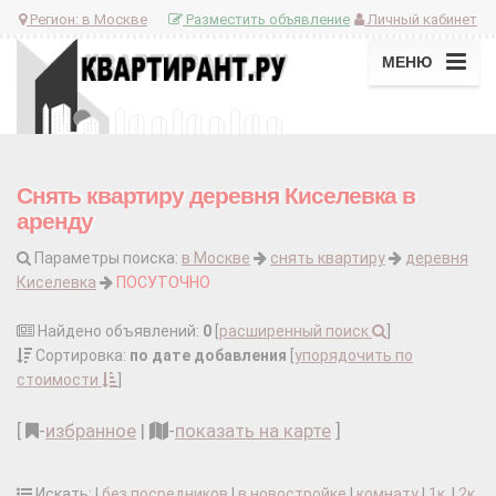
Регион:
в Москве
Разместить объявление
Личный кабинет
МЕНЮ
Снять квартиру деревня Киселевка в
аренду
Параметры поиска:
в Москве
снять квартиру
деревня
Киселевка
ПОСУТОЧНО
Найдено объявлений:
0
[
расширенный поиск
]
Сортировка:
по дате добавления
[
упорядочить по
стоимости
]
[
-
избранное
|
-
показать на карте
]
Искать: |
без посредников
|
в новостройке
|
комнату
|
1к.
|
2к.