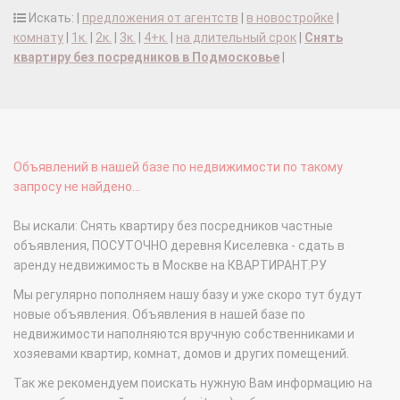
Искать: |
предложения от агентств
|
в новостройке
|
комнату
|
1к.
|
2к.
|
3к.
|
4+к.
|
на длительный срок
|
Снять
квартиру без посредников в Подмосковье
|
Объявлений в нашей базе по недвижимости по такому
запросу не найдено...
Вы искали: Снять квартиру без посредников частные
объявления, ПОСУТОЧНО деревня Киселевка - сдать в
аренду недвижимость в Москве на КВАРТИРАНТ.РУ
Мы регулярно пополняем нашу базу и уже скоро тут будут
новые объявления. Объявления в нашей базе по
недвижимости наполняются вручную собственниками и
хозяевами квартир, комнат, домов и других помещений.
Так же рекомендуем поискать нужную Вам информацию на