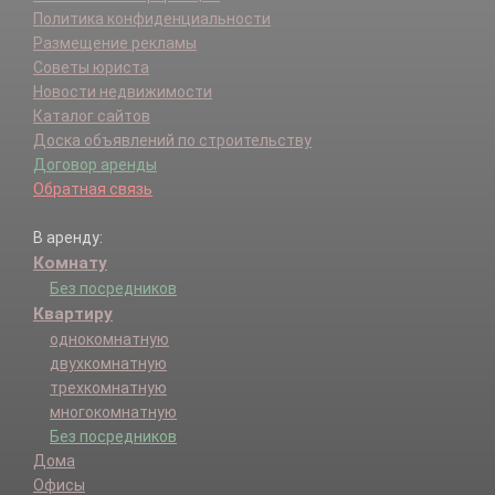
Политика конфиденциальности
Размещение рекламы
Советы юриста
Новости недвижимости
Каталог сайтов
Доска объявлений по строительству
Договор аренды
Обратная связь
В аренду:
Комнату
Без посредников
Квартиру
однокомнатную
двухкомнатную
трехкомнатную
многокомнатную
Без посредников
Дома
Офисы