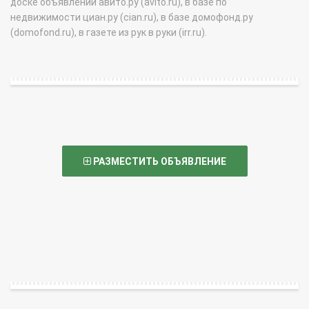
доске объявлений авито.ру (avito.ru), в базе по
недвижимости циан.ру (cian.ru), в базе домофонд.ру
(domofond.ru), в газете из рук в руки (irr.ru).
РАЗМЕСТИТЬ ОБЪЯВЛЕНИЕ