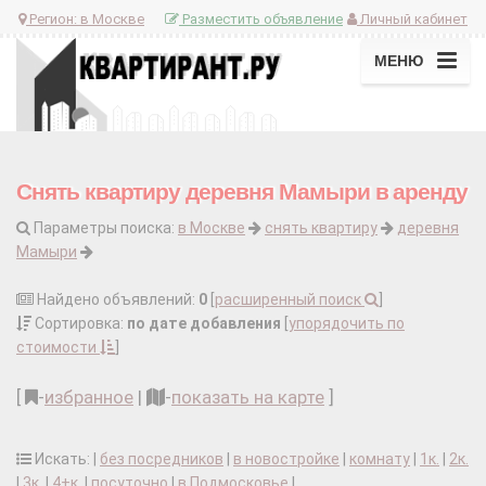
Регион:
в Москве
Разместить объявление
Личный кабинет
МЕНЮ
Снять квартиру деревня Мамыри в аренду
Параметры поиска:
в Москве
снять квартиру
деревня
Мамыри
Найдено объявлений:
0
[
расширенный поиск
]
Сортировка:
по дате добавления
[
упорядочить по
стоимости
]
[
-
избранное
|
-
показать на карте
]
Искать: |
без посредников
|
в новостройке
|
комнату
|
1к.
|
2к.
|
3к.
|
4+к.
|
посуточно
|
в Подмосковье
|