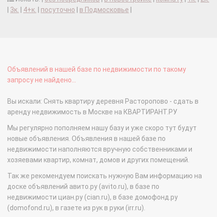
|
3к.
|
4+к.
|
посуточно
|
в Подмосковье
|
Объявлений в нашей базе по недвижимости по такому
запросу не найдено...
Вы искали: Снять квартиру деревня Расторопово - сдать в
аренду недвижимость в Москве на КВАРТИРАНТ.РУ
Мы регулярно пополняем нашу базу и уже скоро тут будут
новые объявления. Объявления в нашей базе по
недвижимости наполняются вручную собственниками и
хозяевами квартир, комнат, домов и других помещений.
Так же рекомендуем поискать нужную Вам информацию на
доске объявлений авито.ру (avito.ru), в базе по
недвижимости циан.ру (cian.ru), в базе домофонд.ру
(domofond.ru), в газете из рук в руки (irr.ru).