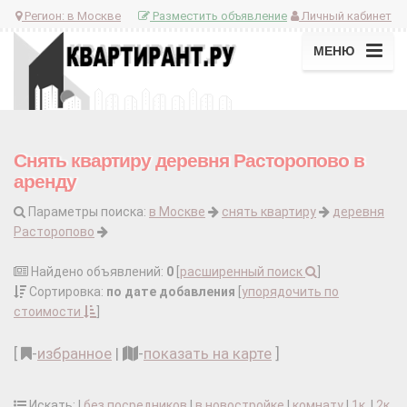
Регион:
в Москве
Разместить объявление
Личный кабинет
МЕНЮ
Снять квартиру деревня Расторопово в
аренду
Параметры поиска:
в Москве
снять квартиру
деревня
Расторопово
Найдено объявлений:
0
[
расширенный поиск
]
Сортировка:
по дате добавления
[
упорядочить по
стоимости
]
[
-
избранное
|
-
показать на карте
]
Искать: |
без посредников
|
в новостройке
|
комнату
|
1к.
|
2к.