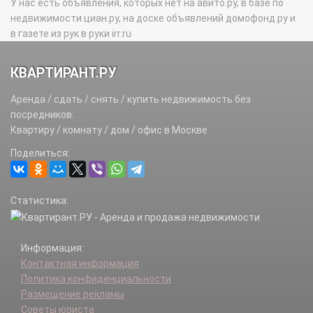
У нас есть объявления, которых нет на авито.ру, в базе по
недвижимости циан.ру, на доске объявлений домофонд.ру и
в газете из рук в руки irr.ru
КВАРТИРАНТ.РУ
Аренда / сдать / снять / купить недвижимость без
посредников.
Квартиру / комнату / дом / офис в Москве
Поделиться:
Статистика:
Информация:
Контактная информация
Политика конфиденциальности
Размещение рекламы
Советы юриста