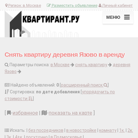
Регион:
в Москве
Разместить объявление
Личный кабинет
МЕНЮ
Снять квартиру деревня Язово в аренду
Параметры поиска:
в Москве
снять квартиру
деревня
Язово
Найдено объявлений:
0
[
расширенный поиск
]
Сортировка:
по дате добавления
[
упорядочить по
стоимости
]
[
-
избранное
|
-
показать на карте
]
Искать: |
без посредников
|
в новостройке
|
комнату
|
1к.
|
2к.
|
3к.
|
4+к.
|
посуточно
|
в Подмосковье
|