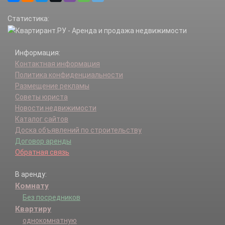
Пыхчево д.
Статистика:
Ручей тер.
Станиславль д.
Тупиково д.
Информация:
Черепово д.
Контактная информация
Шалово х.
Политика конфиденциальности
Яковлево д.
Размещение рекламы
Советы юриста
Новости недвижимости
Каталог сайтов
Доска объявлений по строительству
Договор аренды
Обратная связь
В аренду:
Комнату
Без посредников
Квартиру
однокомнатную