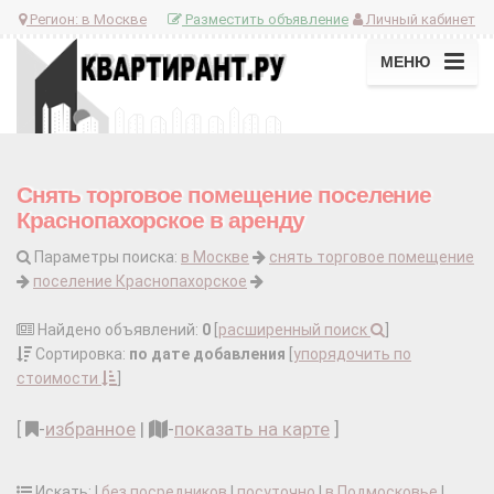
Регион:
в Москве
Разместить объявление
Личный кабинет
МЕНЮ
Снять торговое помещение поселение
Краснопахорское в аренду
Параметры поиска:
в Москве
снять торговое помещение
поселение Краснопахорское
Найдено объявлений:
0
[
расширенный поиск
]
Сортировка:
по дате добавления
[
упорядочить по
стоимости
]
[
-
избранное
|
-
показать на карте
]
Искать: |
без посредников
|
посуточно
|
в Подмосковье
|