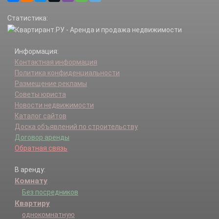
Чириково (Краснопахорское с/п) д.
Статистика:
Шарапово д.
Шахово д.
Юрово (Краснопахорское с/п) д.
Информация:
Контактная информация
Политика конфиденциальности
Размещение рекламы
Советы юриста
Новости недвижимости
Каталог сайтов
Доска объявлений по строительству
Договор аренды
Обратная связь
В аренду:
Комнату
Без посредников
Квартиру
однокомнатную