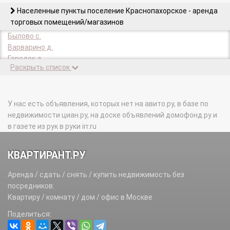
Населенные пункты поселение Краснопахорское - аренда
торговых помещений/магазинов
Былово с.
Варварино д.
Городок д.
Раскрыть список
Колотилово д.
КП Цветочный тер.
Красная Луговая д.
Красная Пахра с.
У нас есть объявления, которых нет на авито.ру, в базе по
Красная Пахра д.
недвижимости циан.ру, на доске объявлений домофонд.ру и
Красное с.
в газете из рук в руки irr.ru
Красное п.
Малыгино д.
КВАРТИРАНТ.РУ
Подосинки д.
Подсобного х-ва Минзаг п.
Аренда / сдать / снять / купить недвижимость без
Поляны д.
посредников.
Раево д.
Квартиру / комнату / дом / офис в Москве
Романцево (Краснопахорское с/п) д.
Поделиться:
Софьино д.
Страдань д.