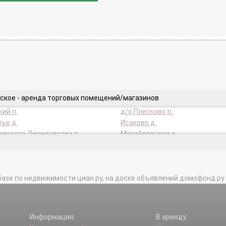
ское - аренда торговых помещений/магазинов
ий п.
д/о Плесково п.
ье д.
Исаково д.
вского Лесничества п.
Михайловское с.
о п.
Сенькино-Секерино д.
д.
базе по недвижимости циан.ру, на доске объявлений домофонд.ру и в 
Информация:
В аренду: