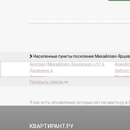
Населенные пункты поселение Михайлово-Ярцев
Акулово (Михайлово-Ярцевское с/п) д.
Армейск
Дровнино д.
Заболот
Лужки д.
Михайло
Раскрыть список
Пудово-Сипягино д.
Секерин
Шишкин Лес п.
Ярцево 
У нас есть объявления, которых нет на авито.ру, в 
КВАРТИРАНТ.РУ