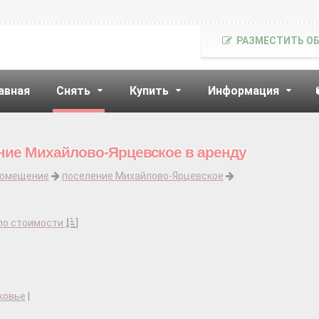
РАЗМЕСТИТЬ О
авная
Снять
Купить
Информация
ние Михайлово-Ярцевское в аренду
помещение
поселение Михайлово-Ярцевское
по стоимости
]
ковье
|