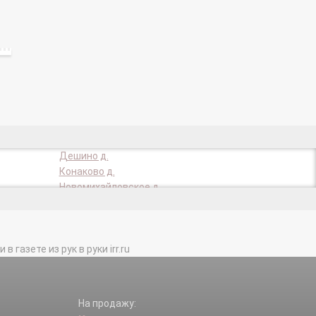
Дешино д.
Конаково д.
Новомихайловское д.
Терехово д.
газете из рук в руки irr.ru
На продажу: