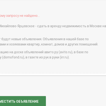
му запросу не найдено...
Михайлово-Ярцевское - сдать в аренду недвижимость в Москве н
т будут новые объявления. Объявления в нашей базе по
и и хозяевами квартир, комнат, домов и других помещений.
ю на доске объявлений авито.ру (avito.ru), в базе по
domofond.ru), в газете из рук в руки (irr.ru).
МЕСТИТЬ ОБЪЯВЛЕНИЕ