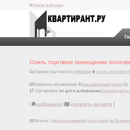
Регион:
в Москве
Гл
Снять торговое помещение поселе
Параметры поиска:
в Москве
снять торговое 
Найдено объявлений:
0
[
расширенный поиск
]
Сортировка:
по дате добавления
[
упорядочить 
[
-
избранное
|
-
показать на карте
]
Искать: |
без посредников
|
посуточно
|
в Подмос