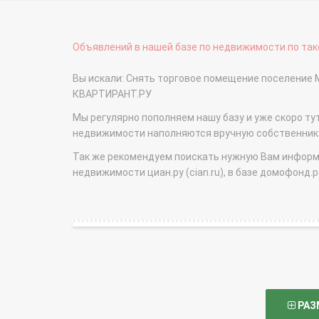
Объявлений в нашей базе по недвижимости по тако
Вы искали: Снять торговое помещение поселение 
КВАРТИРАНТ.РУ
Мы регулярно пополняем нашу базу и уже скоро ту
недвижимости наполняются вручную собственникам
Так же рекомендуем поискать нужную Вам информаци
недвижимости циан.ру (cian.ru), в базе домофонд.ру (
РАЗ