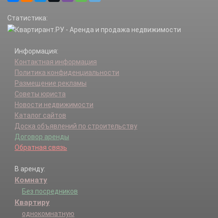
Тарасово д.
Статистика:
Фабрики им 1 Мая п.
Информация:
Контактная информация
Политика конфиденциальности
Размещение рекламы
Советы юриста
Новости недвижимости
Каталог сайтов
Доска объявлений по строительству
Договор аренды
Обратная связь
В аренду:
Комнату
Без посредников
Квартиру
однокомнатную