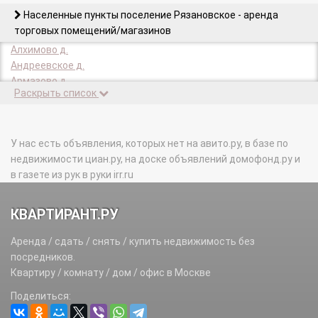
Населенные пункты поселение Рязановское - аренда
торговых помещений/магазинов
Алхимово д.
Андреевское д.
Армазово д.
Раскрыть список
Девятское д.
Ерино п.
Ерино д.
Знамя Октября п.
У нас есть объявления, которых нет на авито.ру, в базе по
Молодцы д.
недвижимости циан.ру, на доске объявлений домофонд.ру и
Мостовское д.
в газете из рук в руки irr.ru
Никульское д.
Остафьево с.
КВАРТИРАНТ.РУ
Остафьево п.
Рыбино д.
Аренда / сдать / снять / купить недвижимость без
Рязаново д.
посредников.
Рязаново п/о.
Квартиру / комнату / дом / офис в Москве
Сальково (Рязановское с/п) д.
Поделиться:
Старосырово д.
Студенцы д.