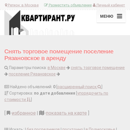
Регион:
в Москве
Разместить объявление
Личный кабинет
МЕНЮ
Снять торговое помещение поселение
Рязановское в аренду
Параметры поиска:
в Москве
снять торговое помещение
поселение Рязановское
Найдено объявлений:
0
[
расширенный поиск
]
Сортировка:
по дате добавления
[
упорядочить по
стоимости
]
[
-
избранное
|
-
показать на карте
]
Искать: |
без посредников
|
посуточно
|
в Подмосковье
|