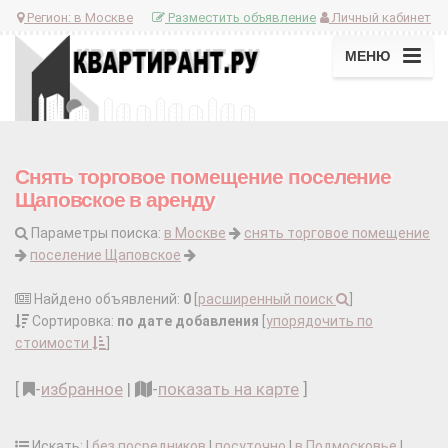
Регион:
в Москве
Разместить объявление
Личный кабинет
МЕНЮ
Снять торговое помещение поселение
Щаповское в аренду
Параметры поиска:
в Москве
снять торговое помещение
поселение Щаповское
Найдено объявлений:
0
[
расширенный поиск
]
Сортировка:
по дате добавления
[
упорядочить по
стоимости
]
[
-
избранное
|
-
показать на карте
]
Искать: |
без посредников
|
посуточно
|
в Подмосковье
|