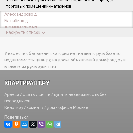
торговых помещений/магазинов
Александрово д.
Батыбино д.
д/о Известия нп.
Раскрыть список
д/о Пахра п.
Дорожно-ремонтного пункта 3 п.
Жилой поселок 3 п.
Иваньково д.
У нас есть объявления, которых нет на авито.ру, в базе по
Костишово д.
недвижимости циан.ру, на доске объявлений домофонд.ру и
Кузенево д.
в газете из рук в руки irr.ru
Курилово п.
Овечкино д.
КВАРТИРАНТ.РУ
Ознобишино с.
Песье д.
Аренда / сдать / снять / купить недвижимость без
Русино д.
посредников.
Сатино-Русское д.
Квартиру / комнату / дом / офис в Москве
Сатино-Татарское д.
Поделиться:
Спортбазы п.
Троицкое д.
Шаганино д.