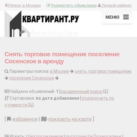
Регион:
в Москве
Разместить объявление
Личный кабинет
МЕНЮ
Снять торговое помещение поселение
Сосенское в аренду
Параметры поиска:
в Москве
снять торговое помещение
поселение Сосенское
Найдено объявлений:
1
[
расширенный поиск
]
Сортировка:
по дате добавления
[
упорядочить по
стоимости
]
[
-
избранное
|
-
показать на карте
]
Искать: |
без посредников
|
посуточно
|
в Подмосковье
|