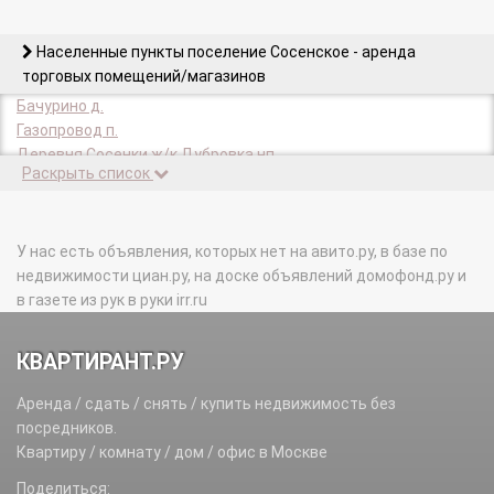
Населенные пункты поселение Сосенское - аренда
торговых помещений/магазинов
Бачурино д.
Газопровод п.
Деревня Сосенки ж/к Дубровка нп.
Раскрыть список
Ж/к Дубровка нп.
Зименки д.
Коммунарка п.
Ларево д.
У нас есть объявления, которых нет на авито.ру, в базе по
Летово д.
недвижимости циан.ру, на доске объявлений домофонд.ру и
Макарово д.
в газете из рук в руки irr.ru
Николо-Хованское д.
Прокшино д.
КВАРТИРАНТ.РУ
Сосенки д.
Столбово д.
Аренда / сдать / снять / купить недвижимость без
Хованская промзона тер.
посредников.
Квартиру / комнату / дом / офис в Москве
Поделиться: